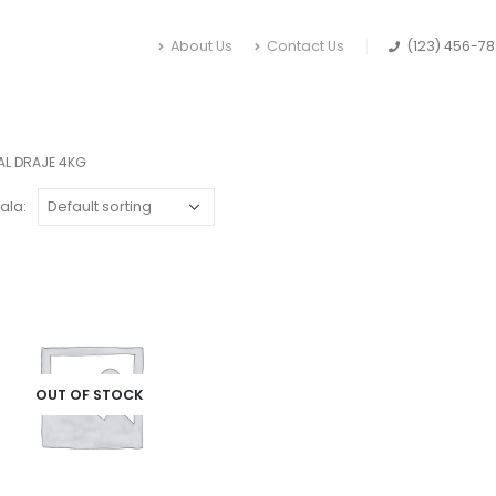
About Us
Contact Us
(123) 456-7
AL DRAJE 4KG
ala:
OUT OF STOCK