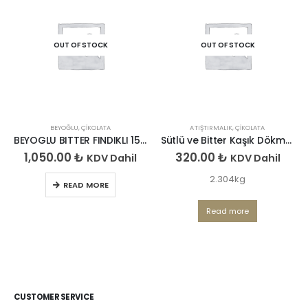
OUT OF STOCK
OUT OF STOCK
BEYOĞLU
,
ÇIKOLATA
ATIŞTIRMALIK
,
ÇIKOLATA
BEYOGLU BITTER FINDIKLI 150*6
Sütlü ve Bitter Kaşık Dökme Çikolata
1,050.00
₺
320.00
₺
KDV Dahil
KDV Dahil
2.304kg
READ MORE
Read more
CUSTOMER SERVICE