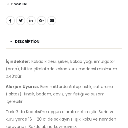
SKU:
DOC061
DESCRIPTION
İçindekiler:
Kakao kitlesi, şeker, kakao yağı, emülgatör
(amp), bitter çikolatada kakao kuru maddesi minimum
%43’dür.
Alerjen Uyarısı:
Eser miktarda Antep fıstık, süt ürünü
(laktoz), fındık, badem, ceviz, yer fıstığı ve susam
içerebilir.
Türk Gıda Kodeksi’ne uygun olarak üretilmiştir. Serin ve
kuru yerde 16 – 20 c’ de saklayınız. Işık, koku ve nemden
koruyunuz. Buzdolabına koymayınız.