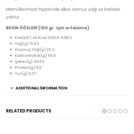
Mamüllerimizin hiçbirinde alkol, domuz yağı ve katkıları
yoktur.
BESİN ÖĞELERİ (100 gr. için ortalama)
Enerji(K) ve Kcal 2291,9-548,3
Yağ(g) 31,53
Doymuş Yağ(g) 20,2
Karbonhidrat(g) 59,5
Şeker(g) 49,53
Protein(g) 6,6
Tuz(g) 0,07
ADDITIONAL INFORMATION
RELATED PRODUCTS