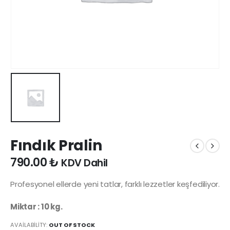
Fındık Pralin
790.00
₺
KDV Dahil
Profesyonel ellerde yeni tatlar, farklı lezzetler keşfediliyor.
Miktar : 10 kg.
AVAILABILITY:
OUT OF STOCK