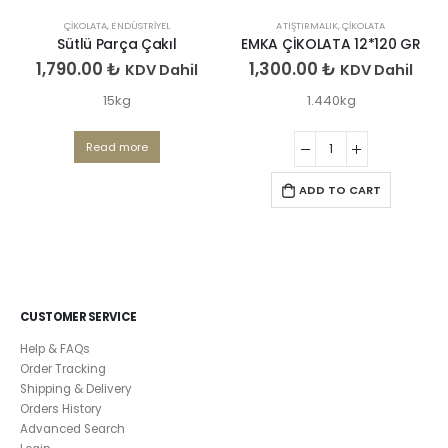
ÇIKOLATA
,
ENDÜSTRIYEL
ATIŞTIRMALIK
,
ÇIKOLATA
Sütlü Parça Çakıl
EMKA ÇİKOLATA 12*120 GR
1,790.00
₺
1,300.00
₺
KDV Dahil
KDV Dahil
15kg
1.440kg
Read more
ADD TO CART
CUSTOMER SERVICE
Help & FAQs
Order Tracking
Shipping & Delivery
Orders History
Advanced Search