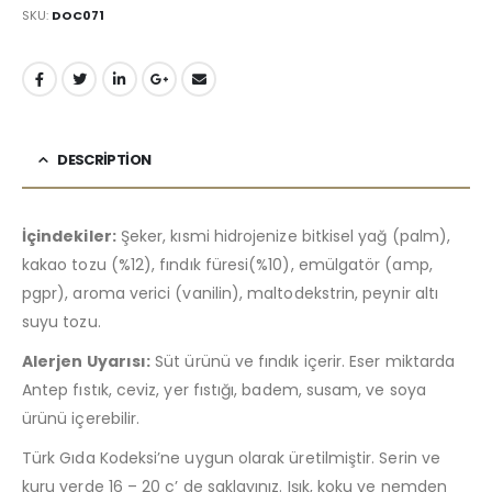
SKU:
DOC071
DESCRIPTION
İçindekiler:
Şeker, kısmi hidrojenize bitkisel yağ (palm),
kakao tozu (%12), fındık füresi(%10), emülgatör (amp,
pgpr), aroma verici (vanilin), maltodekstrin, peynir altı
suyu tozu.
Alerjen Uyarısı:
Süt ürünü ve fındık içerir. Eser miktarda
Antep fıstık, ceviz, yer fıstığı, badem, susam, ve soya
ürünü içerebilir.
Türk Gıda Kodeksi’ne uygun olarak üretilmiştir. Serin ve
kuru yerde 16 – 20 c’ de saklayınız. Işık, koku ve nemden